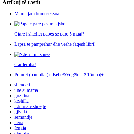
Artikuj të rastit
Mami, jam homoseksual
Cfare i shtohet papes se pare 5 muaj?
Lapsa te pamprehur dhe veshe faqesh libri!
Garderoba!
Poturet (pantollat) e Bebe&Vogëlushë 15muaj+
shendeti
une si mama
guzhina
keshilla
ndihma e shpejte
gjivakti
semundje
nena
femija
dhembet