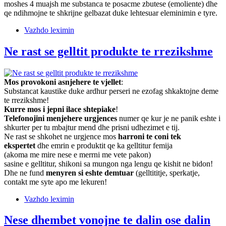
moshes 4 muajsh me substanca te posacme zbutese (emoliente) dhe
qe ndihmojne te shkrijne gelbazat duke lehtesuar eleminimin e tyre.
Vazhdo leximin
Ne rast se gelltit produkte te rrezikshme
Mos provokoni asnjehere te vjellet
:
Substancat kaustike duke ardhur perseri ne ezofag shkaktojne deme
te rrezikshme!
Kurre mos i jepni ilace shtepiake
!
Telefonojini menjehere urgjences
numer qe kur je ne panik eshte i
shkurter per tu mbajtur mend dhe prisni udhezimet e tij.
Ne rast se shkohet ne urgjence mos
harroni te coni tek
ekspertet
dhe emrin e produktit qe ka gelltitur femija
(akoma me mire nese e merrni me vete pakon)
sasine e gelltitur, shikoni sa mungon nga lengu qe kishit ne bidon!
Dhe ne fund
menyren si eshte demtuar
(gelltititje, sperkatje,
contakt me syte apo me lekuren!
Vazhdo leximin
Nese dhembet vonojne te dalin ose dalin