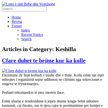
Home
Receta
Forum
Index
Recent Topics
Search
Articles in Category: Keshilla
Cfare duhet te bejme kur ka kolle
Ekzistojne dy lloje kollash e trashe dhe e thate. Kolla eshte nje mjet
mbrojtes i organizmit sepse ndihmon ne clirimin nga sekrecionet e
rrugeve te frymemarrjes.
Pediatri rekomandon te mos merren ilace.
Eshte shume e rendesishme ti jepen shume lengje bebit sidomos
kamomil, caj finoku, ose te tjera cajra te pershtatshme per femijet e