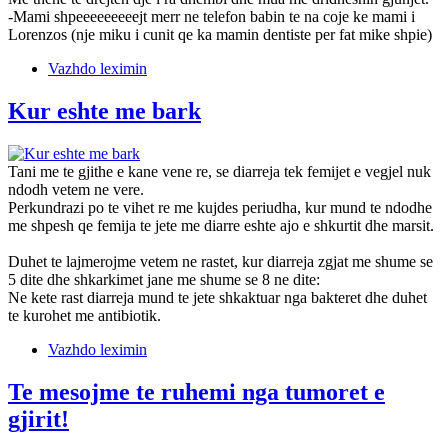
-Mami shpeeeeeeeeejt merr ne telefon babin te na coje ke mami i
Lorenzos (nje miku i cunit qe ka mamin dentiste per fat mike shpie)
Vazhdo leximin
Kur eshte me bark
Tani me te gjithe e kane vene re, se diarreja tek femijet e vegjel nuk
ndodh vetem ne vere.
Perkundrazi po te vihet re me kujdes periudha, kur mund te ndodhe
me shpesh qe femija te jete me diarre eshte ajo e shkurtit dhe marsit.
Duhet te lajmerojme vetem ne rastet, kur diarreja zgjat me shume se
5 dite dhe shkarkimet jane me shume se 8 ne dite:
Ne kete rast diarreja mund te jete shkaktuar nga bakteret dhe duhet
te kurohet me antibiotik.
Vazhdo leximin
Te mesojme te ruhemi nga tumoret e
gjirit!