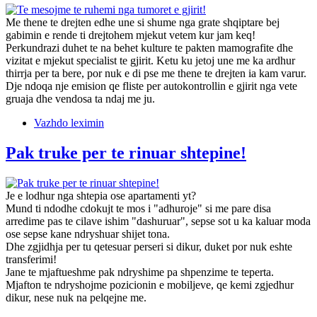
Me thene te drejten edhe une si shume nga grate shqiptare bej
gabimin e rende ti drejtohem mjekut vetem kur jam keq!
Perkundrazi duhet te na behet kulture te pakten mamografite dhe
vizitat e mjekut specialist te gjirit. Ketu ku jetoj une me ka ardhur
thirrja per ta bere, por nuk e di pse me thene te drejten ia kam varur.
Dje ndoqa nje emision qe fliste per autokontrollin e gjirit nga vete
gruaja dhe vendosa ta ndaj me ju.
Vazhdo leximin
Pak truke per te rinuar shtepine!
Je e lodhur nga shtepia ose apartamenti yt?
Mund ti ndodhe cdokujt te mos i "adhuroje" si me pare disa
arredime pas te cilave ishim "dashuruar", sepse sot u ka kaluar moda
ose sepse kane ndryshuar shijet tona.
Dhe zgjidhja per tu qetesuar perseri si dikur, duket por nuk eshte
transferimi!
Jane te mjaftueshme pak ndryshime pa shpenzime te teperta.
Mjafton te ndryshojme pozicionin e mobiljeve, qe kemi zgjedhur
dikur, nese nuk na pelqejne me.