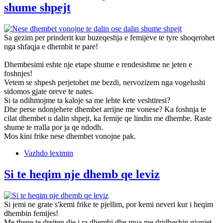
shume shpejt
Sa gezim per prinderit kur buzeqeshja e femijeve te tyre shoqerohet
nga shfaqja e dhembit te pare!
Dhembesimi eshte nje etape shume e rendesishme ne jeten e
foshnjes!
Vetem se shpesh perjetohet me bezdi, nervozizem nga vogelushi
sidomos gjate oreve te nates.
Si ta ndihmojme ta kaloje sa me lehte kete veshtiresi?
Dhe perse ndonjehere dhembet arrijne me vonese? Ka foshnja te
cilat dhembet u dalin shpejt, ka femije qe lindin me dhembe. Raste
shume te rralla por ja qe ndodh.
Mos kini frike nese dhembet vonojne pak.
Vazhdo leximin
Si te heqim nje dhemb qe leviz
Si jemi ne grate s'kemi frike te pjellim, por kemi neveri kur i heqim
dhembin femijes!
Me thene te drejten dje i ra dhembi dhe mua me dridheshin gjunjet.