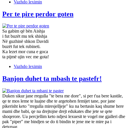
Vazhdo leximin
Per te pire perdor goten
Sa gabim që bën Aishja
i fut buzët mu tek shishja
Në guzhinë shkon Davidi
buzët fut tek rubineti.
Ka lezet mor cuna e goca
ta pijmë ujin vec me gota!
Vazhdo leximin
Banjon duhet ta mbash te pastefr!
Duken sikur jane rregulla "te bera me dore", si per t'ua bere kastile,
qe te mos leme te luajne dhe te argetohen femijet tane, por jane
pikerisht keto "rregulla miresjelljeje" ku na bertasin kaq shume here
mami dhe babi, qe na drejtojne drejt edukates dhe jete se qete
shoqerore. Ua percjellim keto ndjesi lexuesit te vogel me gjalleri dhe
pak "piper" me bindjen se do ti bindin te jene me te mire pa i
detyruar.