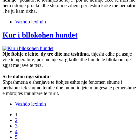
beni ndonje procke dhe shkoni e ziheni per leshra koke me pediatrin
, he ju kam rixha.
Vazhdo leximin
Kur i bllokohen hundet
Nje ftohje e lehte, dy tre dite me teshtima
, thjesht edhe pa asnje
vije temperature, por me nje varg kolle dhe hunde te bllokuara qe
zgjat me jave te tera.
Si te dalim nga situata
?
Shpeshmeria e shenjave te ftohjes eshte nje fenomen shume i
perhapur tek shume femije dhe mund te jete mungesa te perhershme
e mbrojtes imunitare te trurit.
Vazhdo leximin
1
2
3
4
5