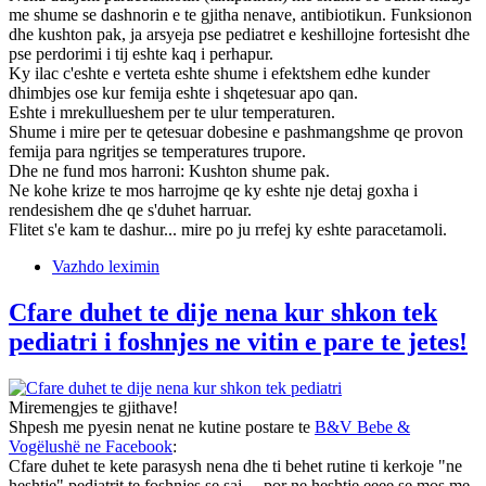
me shume se dashnorin e te gjitha nenave, antibiotikun. Funksionon
dhe kushton pak, ja arsyeja pse pediatret e keshillojne fortesisht dhe
pse perdorimi i tij eshte kaq i perhapur.
Ky ilac c'eshte e verteta eshte shume i efektshem edhe kunder
dhimbjes ose kur femija eshte i shqetesuar apo qan.
Eshte i mrekullueshem per te ulur temperaturen.
Shume i mire per te qetesuar dobesine e pashmangshme qe provon
femija para ngritjes se temperatures trupore.
Dhe ne fund mos harroni: Kushton shume pak.
Ne kohe krize te mos harrojme qe ky eshte nje detaj goxha i
rendesishem dhe qe s'duhet harruar.
Flitet s'e kam te dashur... mire po ju rrefej ky eshte paracetamoli.
Vazhdo leximin
Cfare duhet te dije nena kur shkon tek
pediatri i foshnjes ne vitin e pare te jetes!
Miremengjes te gjithave!
Shpesh me pyesin nenat ne kutine postare te
B&V Bebe &
Vogëlushë ne Facebook
:
Cfare duhet te kete parasysh nena dhe ti behet rutine ti kerkoje "ne
heshtje" pediatrit te foshnjes se saj ... por ne heshtje eeee se mos me