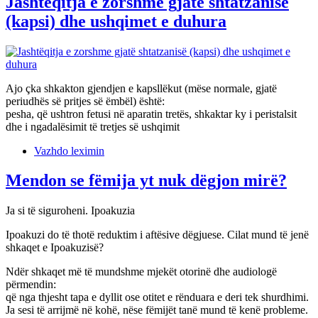
Jashtëqitja e zorshme gjatë shtatzanisë
(kapsi) dhe ushqimet e duhura
Ajo çka shkakton gjendjen e kapsllëkut (mëse normale, gjatë
periudhës së pritjes së ëmbël) është:
pesha, që ushtron fetusi në aparatin tretës, shkaktar ky i peristalsit
dhe i ngadalësimit të tretjes së ushqimit
Vazhdo leximin
Mendon se fëmija yt nuk dëgjon mirë?
Ja si të siguroheni. Ipoakuzia
Ipoakuzi do të thotë reduktim i aftësive dëgjuese. Cilat mund të jenë
shkaqet e Ipoakuzisë?
Ndër shkaqet më të mundshme mjekët otorinë dhe audiologë
përmendin:
që nga thjesht tapa e dyllit ose otitet e rënduara e deri tek shurdhimi.
Ja sesi të arrijmë në kohë, nëse fëmijët tanë mund të kenë probleme.