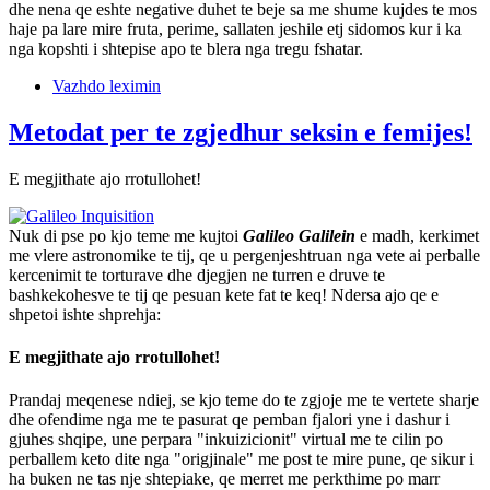
dhe nena qe eshte negative duhet te beje sa me shume kujdes te mos
haje pa lare mire fruta, perime, sallaten jeshile etj sidomos kur i ka
nga kopshti i shtepise apo te blera nga tregu fshatar.
Vazhdo leximin
Metodat per te zgjedhur seksin e femijes!
E megjithate ajo rrotullohet!
Nuk di pse po kjo teme me kujtoi
Galileo Galilein
e madh, kerkimet
me vlere astronomike te tij, qe u pergenjeshtruan nga vete ai perballe
kercenimit te torturave dhe djegjen ne turren e druve te
bashkekohesve te tij qe pesuan kete fat te keq! Ndersa ajo qe e
shpetoi ishte shprehja:
E megjithate ajo rrotullohet!
Prandaj meqenese ndiej, se kjo teme do te zgjoje me te vertete sharje
dhe ofendime nga me te pasurat qe pemban fjalori yne i dashur i
gjuhes shqipe, une perpara "inkuizicionit" virtual me te cilin po
perballem keto dite nga "origjinale" me post te mire pune, qe sikur i
ha buken ne tas nje shtepiake, qe merret me perkthime po marr