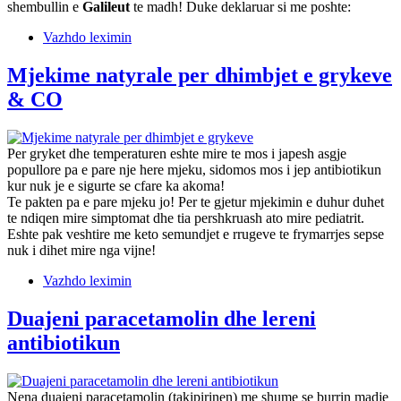
shembullin e
Galileut
te madh! Duke deklaruar si me poshte:
Vazhdo leximin
Mjekime natyrale per dhimbjet e grykeve
& CO
Per gryket dhe temperaturen eshte mire te mos i japesh asgje
popullore pa e pare nje here mjeku, sidomos mos i jep antibiotikun
kur nuk je e sigurte se cfare ka akoma!
Te pakten pa e pare mjeku jo! Per te gjetur mjekimin e duhur duhet
te ndiqen mire simptomat dhe tia pershkruash ato mire pediatrit.
Eshte pak veshtire me keto semundjet e rrugeve te frymarrjes sepse
nuk i dihet mire nga vijne!
Vazhdo leximin
Duajeni paracetamolin dhe lereni
antibiotikun
Nena duajeni paracetamolin (takipirinen) me shume se burrin madje