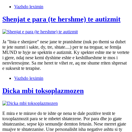
Vazhdo leximin
Shenjat e para (te hershme) te autizmit
Ja ''lista e shenjave'' nese jane te pranishme (nuk po themi sa duhet
te jete numri i sakte, dy, tre, shtate....) per te na treguar, se femija
MUND te hyje ne spektrin e autizmit. Ky spekter eshte me te vertete
i gjere, ndaj nese kemi dyshime eshte e keshillueshme te mos i
nenvleresojme. Sa me heret te vihet re, aq me shume rriten shpresat
e suksesit te terapise.
Vazhdo leximin
Dicka mbi toksoplazmozen
E mira e te mirave do te ishte qe nena te dale pozitive testit te
toxoplazmozit para se te mbetet shtatezene. Por para dhe jo gjate
shtatezanise, sepse kjo semundje demton fetusin. Nese merret gjate
muajve te shtatezanise. Une personalisht isha negative ashtu si ty