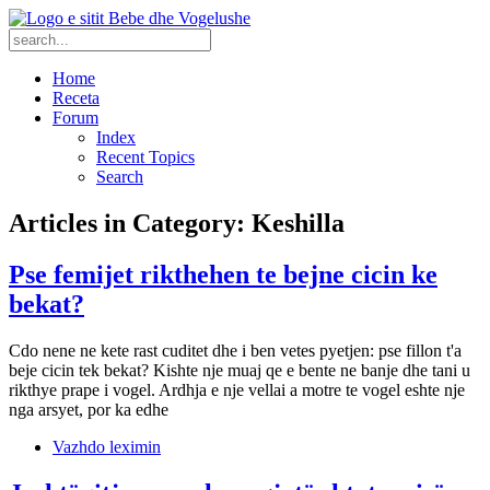
Home
Receta
Forum
Index
Recent Topics
Search
Articles in Category: Keshilla
Pse femijet rikthehen te bejne cicin ke
bekat?
Cdo nene ne kete rast cuditet dhe i ben vetes pyetjen: pse fillon t'a
beje cicin tek bekat? Kishte nje muaj qe e bente ne banje dhe tani u
rikthye prape i vogel. Ardhja e nje vellai a motre te vogel eshte nje
nga arsyet, por ka edhe
Vazhdo leximin