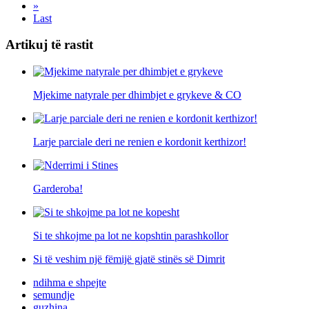
»
Last
Artikuj të rastit
Mjekime natyrale per dhimbjet e grykeve & CO
Larje parciale deri ne renien e kordonit kerthizor!
Garderoba!
Si te shkojme pa lot ne kopshtin parashkollor
Si të veshim një fëmijë gjatë stinës së Dimrit
ndihma e shpejte
semundje
guzhina