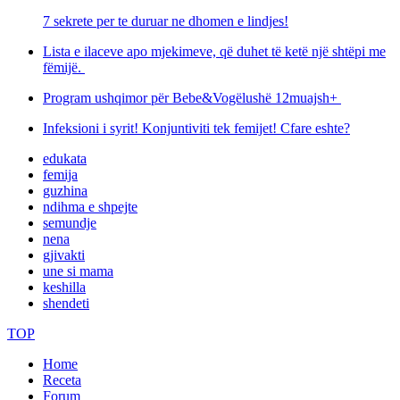
7 sekrete per te duruar ne dhomen e lindjes!
Lista e ilaceve apo mjekimeve, që duhet të ketë një shtëpi me
fëmijë.
Program ushqimor për Bebe&Vogëlushë 12muajsh+
Infeksioni i syrit! Konjuntiviti tek femijet! Cfare eshte?
edukata
femija
guzhina
ndihma e shpejte
semundje
nena
gjivakti
une si mama
keshilla
shendeti
TOP
Home
Receta
Forum