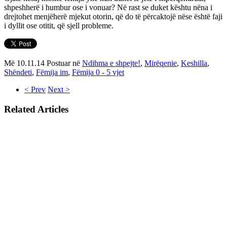
shpeshherë i humbur ose i vonuar? Në rast se duket kështu nëna i
drejtohet menjëherë mjekut otorin, që do të përcaktojë nëse është faji
i dyllit ose otitit, që sjell probleme.
Më 10.11.14 Postuar në
Ndihma e shpejte!
,
Mirëqenie
,
Keshilla
,
Shëndeti
,
Fëmija im
,
Fëmija 0 - 5 vjet
< Prev
Next >
Related Articles