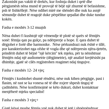
Zakonisht pas vaktit të drekës, kur foshnja duket i qetë dhe
përgjumësh nëna mund të provojë të bëjë një zhurmë të befasishme,
psh të fishkëllejë. Nëse ndihet mirë me shëndet dhe nuk ka asnjë
sëmundje duhet të reagojë duke përpëlitur qepallat dhe duke tundur
kokën.
Fasha e moshës 3-12 muajsh
Nëna duhet t'i kushtojë një vëmendje të plotë së qarës së fëmijës
sonë: fëmija qan pa gulçe, pa ndërprerje a hope. E qara duhet të
dëgjohet e fortë dhe harmonike. Nëse përkundrazi nuk është e tillë,
por karakterizohet nga ofshe të vogla dhe që ndërpresin njëra-tjetrën,
prindërit duhet të bëjnë ''një kërcim'' tek mjeku, për ta nënshtruar
fëmijën ndaj një audiometrie (dëgjimetrie), një analizë krejtësisht pa
dhimbje, gjatë së cilës regjistrohen reagimet ndaj tingujve.
Fasha e moshës 12- 24 vjeç
Fëmijës i kushtohet shumë rëndësi, nëse nuk kthen përgjigje, pasi i
flasim, në rast se ka vonesa në të dhe nxjerr shpesh tinguj të
çuditshëm. Nëse konfirmojmë se këto dukuri, duhet kontaktuar
menjëherë mjeku specialist!
Fasha e moshës 3 vjeç+
Gjatë kësaj moshe fëmija ynë nuk duhet të jetë i shpërqëndruar,