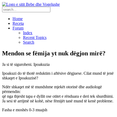
Home
Receta
Forum
Index
Recent Topics
Search
Mendon se fëmija yt nuk dëgjon mirë?
Ja si të siguroheni. Ipoakuzia
Ipoakuzi do të thotë reduktim i aftësive dëgjuese. Cilat mund të jenë
shkaqet e Ipoakuzisë?
Ndër shkaqet më të mundshme mjekët otorinë dhe audiologë
përmendin:
që nga thjesht tapa e dyllit ose otitet e rënduara e deri tek shurdhimi.
Ja sesi të arrijmë në kohë, nëse fëmijët tanë mund të kenë probleme.
Fasha e moshës 0-3 muajsh