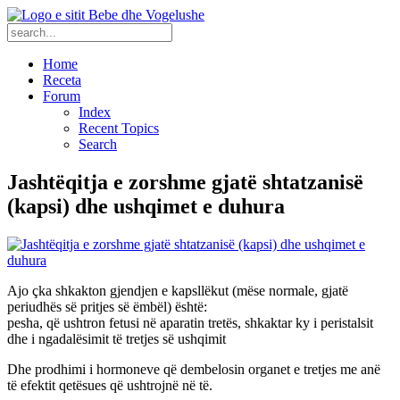
Home
Receta
Forum
Index
Recent Topics
Search
Jashtëqitja e zorshme gjatë shtatzanisë
(kapsi) dhe ushqimet e duhura
Ajo çka shkakton gjendjen e kapsllëkut (mëse normale, gjatë
periudhës së pritjes së ëmbël) është:
pesha, që ushtron fetusi në aparatin tretës, shkaktar ky i peristalsit
dhe i ngadalësimit të tretjes së ushqimit
Dhe prodhimi i hormoneve që dembelosin organet e tretjes me anë
të efektit qetësues që ushtrojnë në të.