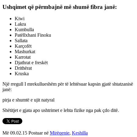
Ushqimet që përmbajnë më shumë fibra janë:
Kiwi
Lakra
Kumbulla
Patëllxhani Finoku
Sallata
Karçofët
Mashurkat
Karrotat
Djathrat e freskët
Drithërat
Kruska
Një rregull I mrekullueshëm për të lehtësuar kapsin gjatë shtatzanisë
janë:
pirja e shumtë e ujit natyral
Shëtitjet e gjata apo ushtrimet e lehta fizike nga pak çdo ditë.
Më 09.02.15 Postuar në
Mirëqenie
,
Keshilla