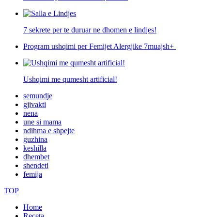
7 sekrete per te duruar ne dhomen e lindjes!
Program ushqimi per Femijet Alergjike 7muajsh+
Ushqimi me qumesht artificial!
semundje
gjivakti
nena
une si mama
ndihma e shpejte
guzhina
keshilla
dhembet
shendeti
femija
TOP
Home
Receta