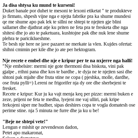
Ja disa shtysa ku mund te kurseni!
Duket banale por duhet te mesoni te lexoni etiketat " te produkteve
jo firmato, shpesh vijne nga e njejta fabrike pra ka shume mundesi
qe me shume apo pak lek te sillni ne shtepi te njejten gje blini
sallamet dhe djathrat atje ku priten ne feta pra te fresketa dhe nga
shitesi dhe jo ato te paketuara, kushtojne pak dhe nuk lene shume
plehra te pariciklueshme.
Te besh nje here ne jave pazaret ne merkate ia vlen. Kujdes ofertat:
shihni cmimin per kile dhe jo ate per hektogram.
Nje recete e embel dhe nje e kripur per te na nxjerre nga halli!
"Nje embelsire: merrni nje gote thermoni disa biskota, vini pak
gjalpe , rrihni pana dhe kos te bardhe , te dyja ne te njejten sasi dhe
shtoni pak mjalte dhe fruta stine ne copa ( pjeshka, molle, dardhe,
ose fruta pylli=) Lereni ne frigorifer nja dy ore dhe sherbejeni te
fresket.
Recete e kripur: Kur ju ka vajt menja keq per pizze: merrni buken e
zeze, prijeni ne feta te medha, lyejeni me vaj ulliri, pak kripe
ferkojeni siper me hudher, sipas deshires copa te vogla domatesh ose
perime stine. nja 5 minuta ne furre dhe ja ku u be!
"Beje ne shtepi vete!"
Lengun e mishit qe zevendeson dadon,
Petet apo makaronat,