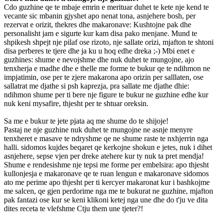
Cdo guzhine qe te mbaje emrin e merituar duhet te kete nje kend te
vecante sic mbanin gjyshet apo nenat tona, asnjehere bosh, per
rezervat e orizit, thekres dhe makaronave: Kushtojne pak dhe
personalisht jam e sigurte kur kam disa pako menjane. Mund te
shpikesh shpejt nje pilaf ose rizoto, nje sallate orizi, mjafton te shtoni
disa perberes te tjere dhe ja ku u hoq edhe dreka ;-) Mbi enet e
guzhines: shume e nevojshme dhe nuk duhet te mungojne, ajo
tenxherja e madhe dhe e thelle me forme te bukur qe te ndihmon ne
impjatimin, ose per te zjere makarona apo orizin per salllaten, ose
sallatrat me djathe si psh kaprezja, pra sallate me djathe dhie:
ndihmon shume per ti bere nje figure te bukur ne guzhine edhe kur
nuk keni mysafire, thjesht per te shtuar oreksin.
Sa me e bukur te jete pjata aq me shume do te shijoje!
Pastaj ne nje guzhine nuk duhet te mungojne ne asnje menyre
tenxheret e masave te ndryshme qe ne shume raste te nxhjerrin nga
halli. sidomos kujdes beqaret qe kerkojne shokun e jetes, nuk i dihet
asnjehere, sepse vjen per dreke atehere kur ty nuk ta pret mendja!
Shume e rendesishme nje tepsi me forme per embelsira: apo thjesht
kullonjesja e makaronave qe te ruan lengun e makaronave sidomos
ato me perime apo thjesht per ti kercyer makaronat kur i bashkojme
me salcen, qe gjen perdorime nga me te bukurat ne guzhine, mjafton
pak fantazi ose kur se keni klikoni ketej nga une dhe do t'ju ve dita
dites receta te vlefshme Ctju them une tjeter?!