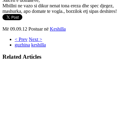
Salcen e domateve,
Mbillni ne vazo si dikur nenat tona ereza dhe spec djegez,
mashurka, apo domate te vogla., borzilok etj sipas deshires!
Më 09.09.12 Postuar në
Keshilla
< Prev
Next >
guzhina
keshilla
Related Articles