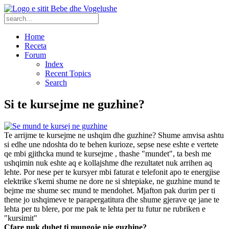
Home
Receta
Forum
Index
Recent Topics
Search
Si te kursejme ne guzhine?
Te arrijme te kursejme ne ushqim dhe guzhine? Shume amvisa ashtu
si edhe une ndoshta do te behen kurioze, sepse nese eshte e vertete
qe mbi gjithcka mund te kursejme , thashe "mundet", ta besh me
ushqimin nuk eshte aq e kollajshme dhe rezultatet nuk arrihen aq
lehte. Por nese per te kursyer mbi faturat e telefonit apo te energjise
elektrike s'kemi shume ne dore ne si shtepiake, ne guzhine mund te
bejme me shume sec mund te mendohet. Mjafton pak durim per ti
thene jo ushqimeve te parapergatitura dhe shume gjerave qe jane te
lehta per tu blere, por me pak te lehta per tu futur ne rubriken e
"kursimit"
Cfare nuk duhet ti mungoje nje guzhine?