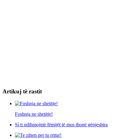
Artikuj të rastit
Foshnja ne shetitje!
Sì ti ndihmojmë fëmijët të mos thonë gënjeshtra