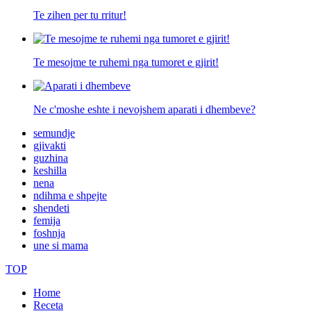
Te zihen per tu rritur!
Te mesojme te ruhemi nga tumoret e gjirit!
Ne c'moshe eshte i nevojshem aparati i dhembeve?
semundje
gjivakti
guzhina
keshilla
nena
ndihma e shpejte
shendeti
femija
foshnja
une si mama
TOP
Home
Receta