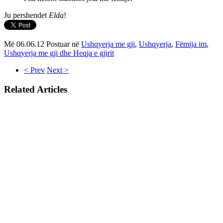
Ju pershendet
Elda
!
Më 06.06.12 Postuar në
Ushqyerja me gji
,
Ushqyerja
,
Fëmija im
,
Ushqyerja me gji dhe Heqja e gjirit
< Prev
Next >
Related Articles