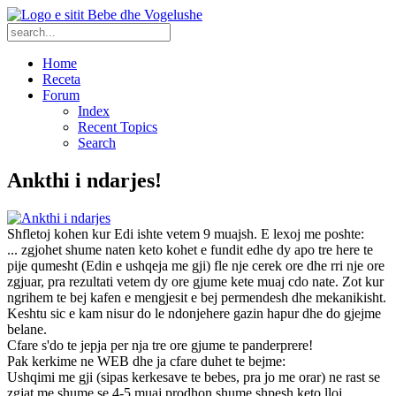
Home
Receta
Forum
Index
Recent Topics
Search
Ankthi i ndarjes!
Shfletoj kohen kur Edi ishte vetem 9 muajsh. E lexoj me poshte:
... zgjohet shume naten keto kohet e fundit edhe dy apo tre here te
pije qumesht (Edin e ushqeja me gji) fle nje cerek ore dhe rri nje ore
zgjuar, pra rezultati vetem dy ore gjume kete muaj cdo nate. Zot kur
ngrihem te bej kafen e mengjesit e bej permendesh dhe mekanikisht.
Keshtu sic e kam nisur do le ndonjehere gazin hapur dhe do gjejme
belane.
Cfare s'do te jepja per nja tre ore gjume te panderprere!
Pak kerkime ne WEB dhe ja cfare duhet te bejme:
Ushqimi me gji (sipas kerkesave te bebes, pra jo me orar) ne rast se
zgjat me shume se 4-5 muaj prodhon shume shpesh keto lloj