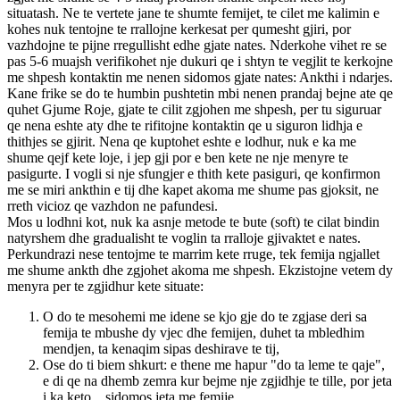
situatash. Ne te vertete jane te shumte femijet, te cilet me kalimin e
kohes nuk tentojne te rrallojne kerkesat per qumesht gjiri, por
vazhdojne te pijne rregullisht edhe gjate nates. Nderkohe vihet re se
pas 5-6 muajsh verifikohet nje dukuri qe i shtyn te vegjlit te kerkojne
me shpesh kontaktin me nenen sidomos gjate nates: Ankthi i ndarjes.
Kane frike se do te humbin pushtetin mbi nenen prandaj bejne ate qe
quhet Gjume Roje, gjate te cilit zgjohen me shpesh, per tu siguruar
qe nena eshte aty dhe te rifitojne kontaktin qe u siguron lidhja e
thithjes se gjirit. Nena qe kuptohet eshte e lodhur, nuk e ka me
shume qejf kete loje, i jep gji por e ben kete ne nje menyre te
pasigurte. I vogli si nje sfungjer e thith kete pasiguri, qe konfirmon
me se miri ankthin e tij dhe kapet akoma me shume pas gjoksit, ne
rreth vicioz qe vazhdon ne pafundesi.
Mos u lodhni kot, nuk ka asnje metode te bute (soft) te cilat bindin
natyrshem dhe gradualisht te voglin ta rralloje gjivaktet e nates.
Perkundrazi nese tentojme te marrim kete rruge, tek femija ngjallet
me shume ankth dhe zgjohet akoma me shpesh. Ekzistojne vetem dy
menyra per te zgjidhur kete situate:
O do te mesohemi me idene se kjo gje do te zgjase deri sa
femija te mbushe dy vjec dhe femijen, duhet ta mbledhim
mendjen, ta kenaqim sipas deshirave te tij,
Ose do ti biem shkurt: e thene me hapur "do ta leme te qaje",
e di qe na dhemb zemra kur bejme nje zgjidhje te tille, por jeta
i ka keto... sidomos jeta me femije.