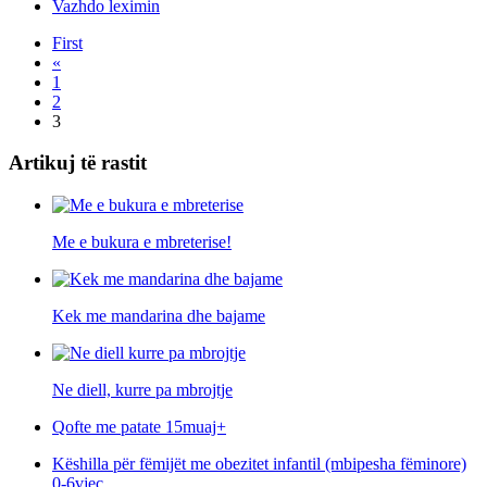
Vazhdo leximin
First
«
1
2
3
Artikuj të rastit
Me e bukura e mbreterise!
Kek me mandarina dhe bajame
Ne diell, kurre pa mbrojtje
Qofte me patate 15muaj+
Këshilla për fëmijët me obezitet infantil (mbipesha fëminore)
0-6vjeç