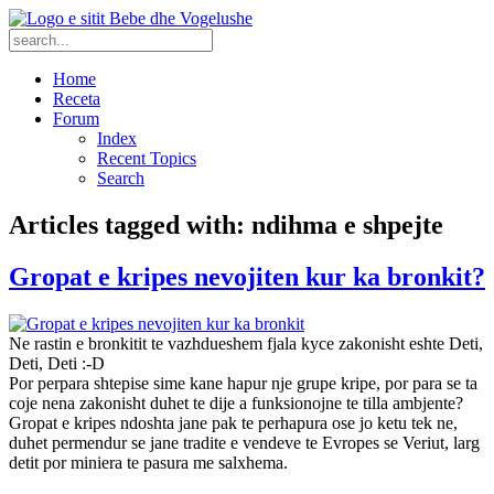
Home
Receta
Forum
Index
Recent Topics
Search
Articles tagged with: ndihma e shpejte
Gropat e kripes nevojiten kur ka bronkit?
Ne rastin e bronkitit te vazhdueshem fjala kyce zakonisht eshte Deti,
Deti, Deti :-D
Por perpara shtepise sime kane hapur nje grupe kripe, por para se ta
coje nena zakonisht duhet te dije a funksionojne te tilla ambjente?
Gropat e kripes ndoshta jane pak te perhapura ose jo ketu tek ne,
duhet permendur se jane tradite e vendeve te Evropes se Veriut, larg
detit por miniera te pasura me salxhema.