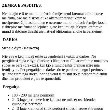
ZEMRA E PASDITES.
Ne muajin e 6-te mund ti ofrosh femijes tend kremrat e dritherave
me fruta, ose me biskota duke alternuar farinat krem te
mesiperme. Gjithashtu diten e neserme mund ti ofrosh femijes kosin
e shtepise me frutat qe lejohen gjate ketij muaji. Ketyre kremrave
mund ti shtojme thjesht uje natyral oligomineral dhe ta perziejme.
DARKA
Supa e dyte (Darkeza)
Nje e re e ketij muaji eshte zevendesimi i vaktit te darkes. Ne
pergjithesi supa e dyte (darkeza) lihet per tu filluar rreth nje muaj pas
supes se pare (drekeza), kur kjo e fundit eshte pranuar mire nga
femija yne. Per pergatitjen e darkes do te perdoret lengu i perimeve
qe jane ziere nga dreka: por ne vend te mishit do te perdorim djathin
dhe nen produktet e tjera te qumeshtit.
Pergatitja
180 - 200 ml leng perimesh
2 - 3 luge perimevesh te kaluara ne mikser ose blender,
kullonjese perimesh.
2 - 3 luge krem orizi (nuk perdoret shpesh, sepse shtrengon