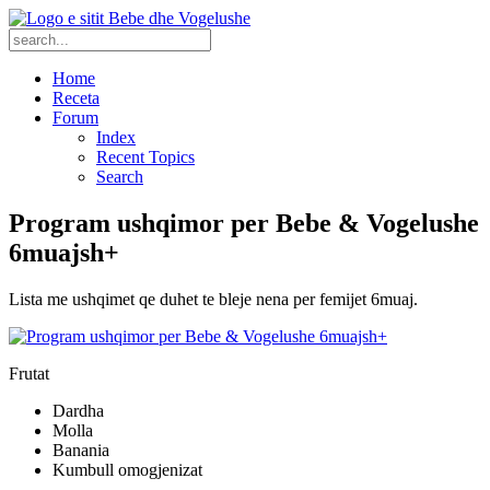
Home
Receta
Forum
Index
Recent Topics
Search
Program ushqimor per Bebe & Vogelushe
6muajsh+
Lista me ushqimet qe duhet te bleje nena per femijet 6muaj.
Frutat
Dardha
Molla
Banania
Kumbull omogjenizat