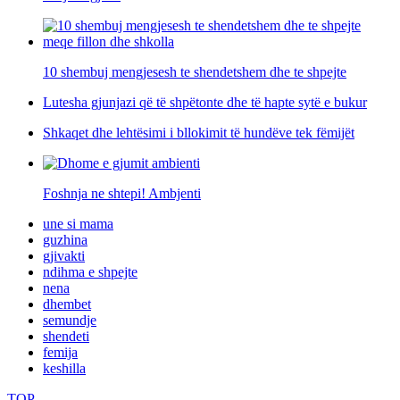
10 shembuj mengjesesh te shendetshem dhe te shpejte
Lutesha gjunjazi që të shpëtonte dhe të hapte sytë e bukur
Shkaqet dhe lehtësimi i bllokimit të hundëve tek fëmijët
Foshnja ne shtepi! Ambjenti
une si mama
guzhina
gjivakti
ndihma e shpejte
nena
dhembet
semundje
shendeti
femija
keshilla
TOP