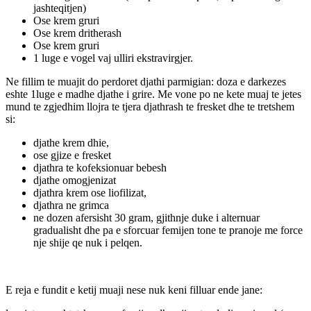
jashteqitjen)
Ose krem gruri
Ose krem dritherash
Ose krem gruri
1 luge e vogel vaj ulliri ekstravirgjer.
Ne fillim te muajit do perdoret djathi parmigian: doza e darkezes
eshte 1luge e madhe djathe i grire. Me vone po ne kete muaj te jetes
mund te zgjedhim llojra te tjera djathrash te fresket dhe te tretshem
si:
djathe krem dhie,
ose gjize e fresket
djathra te kofeksionuar bebesh
djathe omogjenizat
djathra krem ose liofilizat,
djathra ne grimca
ne dozen afersisht 30 gram, gjithnje duke i alternuar
gradualisht dhe pa e sforcuar femijen tone te pranoje me force
nje shije qe nuk i pelqen.
E reja e fundit e ketij muaji nese nuk keni filluar ende jane: