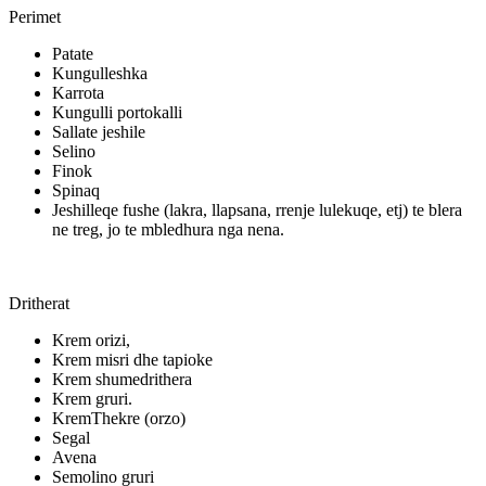
Perimet
Patate
Kungulleshka
Karrota
Kungulli portokalli
Sallate jeshile
Selino
Finok
Spinaq
Jeshilleqe fushe (lakra, llapsana, rrenje lulekuqe, etj) te blera
ne treg, jo te mbledhura nga nena.
Dritherat
Krem orizi,
Krem misri dhe tapioke
Krem shumedrithera
Krem gruri.
KremThekre (orzo)
Segal
Avena
Semolino gruri