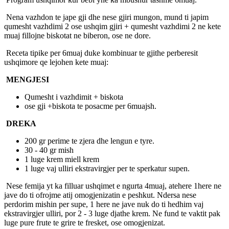
Nena vazhdon te jape gji dhe nese gjiri mungon, mund ti japim
qumesht vazhdimi 2 ose ushqim gjiri + qumesht vazhdimi 2 ne kete
muaj fillojne biskotat ne biberon, ose ne dore.
Receta tipike per 6muaj duke kombinuar te gjithe perberesit
ushqimore qe lejohen kete muaj:
MENGJESI
Qumesht i vazhdimit + biskota
ose gji +biskota te posacme per 6muajsh.
DREKA
200 gr perime te zjera dhe lengun e tyre.
30 - 40 gr mish
1 luge krem miell krem
1 luge vaj ulliri ekstravirgjer per te sperkatur supen.
Nese femija yt ka filluar ushqimet e ngurta 4muaj, atehere 1here ne
jave do ti ofrojme atij omogjenizatin e peshkut. Ndersa nese
perdorim mishin per supe, 1 here ne jave nuk do ti hedhim vaj
ekstravirgjer ulliri, por 2 - 3 luge djathe krem. Ne fund te vaktit pak
luge pure frute te grire te fresket, ose omogjenizat.