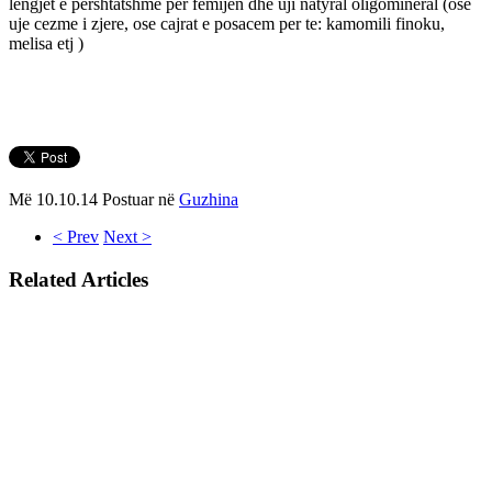
lengjet e pershtatshme per femijen dhe uji natyral oligomineral (ose
uje cezme i zjere, ose cajrat e posacem per te: kamomili finoku,
melisa etj )
Më 10.10.14 Postuar në
Guzhina
< Prev
Next >
Related Articles