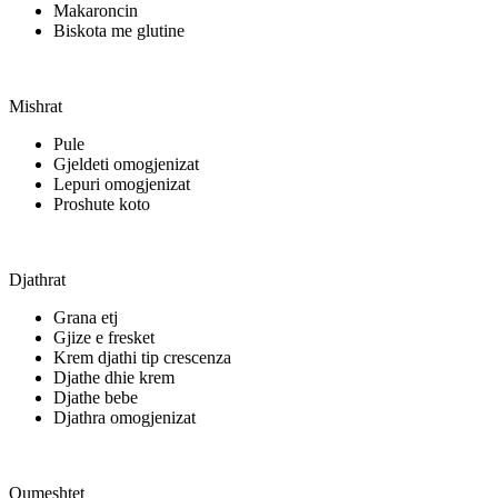
Makaroncin
Biskota me glutine
Mishrat
Pule
Gjeldeti omogjenizat
Lepuri omogjenizat
Proshute koto
Djathrat
Grana etj
Gjize e fresket
Krem djathi tip crescenza
Djathe dhie krem
Djathe bebe
Djathra omogjenizat
Qumeshtet