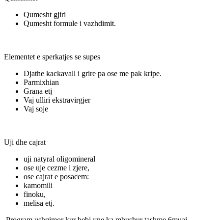
Qumesht gjiri
Qumesht formule i vazhdimit.
Elementet e sperkatjes se supes
Djathe kackavall i grire pa ose me pak kripe.
Parmixhian
Grana etj
Vaj ulliri ekstravirgjer
Vaj soje
Uji dhe cajrat
uji natyral oligomineral
ose uje cezme i zjere,
ose cajrat e posacem:
kamomili
finoku,
melisa etj.
Program ushqimor kur bebi yne ka mbushur tashme 6muaj.