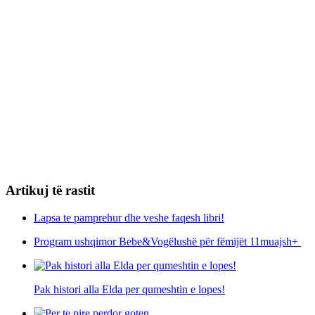
Artikuj të rastit
Lapsa te pamprehur dhe veshe faqesh libri!
Program ushqimor Bebe&Vogëlushë për fëmijët 11muajsh+
Pak histori alla Elda per qumeshtin e lopes!