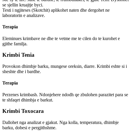
se sjellin kruajtje byci.
Testi i ngjiteses (Skotchit) aplikohet naten dhe dergohet ne
laboratorin e analizave.
Terapia
Eleminues krimbave ne dhe te vetme me te cilen do te kurohet e
gjithe familja.
Krimbi Tenia
Provokon dhimbje barku, mungese oreksin, diarre. Krimbi eshte si i
sheshte dhe i bardhe.
Terapia
Perzenes krimbash. Ndonjehere ndodh qe zbulohen parazitet para se
te shfaqet dhimbja e barkut.
Krimbi Toxocara
Dallohet nga analizat e gjakut. Nga kolla, temperatura, dhimbje
barku, dobesi e pergjithshme.