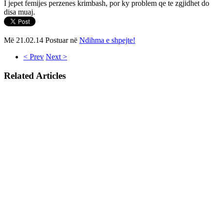
I jepet femijes perzenes krimbash, por ky problem qe te zgjidhet do
disa muaj.
Më 21.02.14 Postuar në
Ndihma e shpejte!
< Prev
Next >
Related Articles