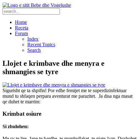
Home
Receta
Forum
Index
Recent Topics
Search
Llojet e krimbave dhe menyra e
shmangies se tyre
Sigurisht qe ta shpifin! Por edhe femijet me te superdizinfektuar
mund tu shfaqen perpara aventurat me parazitet. Ja disa nga masat
qe duhet te marrim:
Krimbat osiure
Si zbulohen:
Me sy te lire. Jane te bardhe, te rrumbullaket, te gjate 1cm. Dyshohet