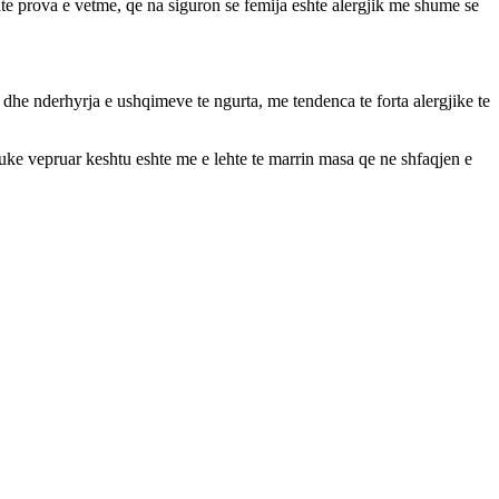
shte prova e vetme, qe na siguron se femija eshte alergjik me shume se
it dhe nderhyrja e ushqimeve te ngurta, me tendenca te forta alergjike te
Duke vepruar keshtu eshte me e lehte te marrin masa qe ne shfaqjen e