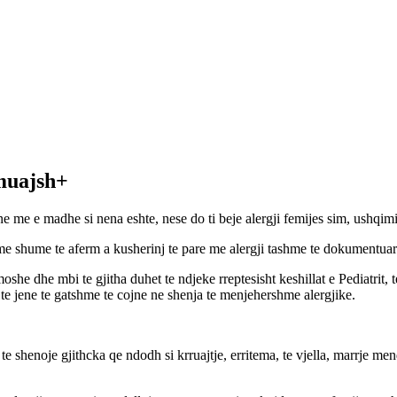
7muajsh+
e me e madhe si nena eshte, nese do ti beje alergji femijes sim, ushqimi
e me shume te aferm a kusherinj te pare me alergji tashme te dokumentua
she dhe mbi te gjitha duhet te ndjeke rreptesisht keshillat e Pediatrit,
d te jene te gatshme te cojne ne shenja te menjehershme alergjike.
u te shenoje gjithcka qe ndodh si krruajtje, erritema, te vjella, marrje m