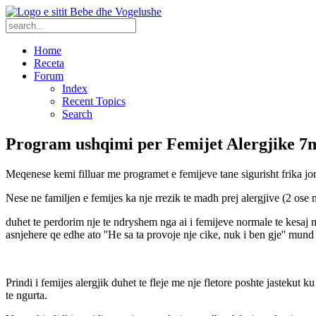
Home
Receta
Forum
Index
Recent Topics
Search
Program ushqimi per Femijet Alergjike 
Meqenese kemi filluar me programet e femijeve tane sigurisht frika jon
Nese ne familjen e femijes ka nje rrezik te madh prej alergjive (2 os
duhet te perdorim nje te ndryshem nga ai i femijeve normale te kesaj mo
asnjehere qe edhe ato ''He sa ta provoje nje cike, nuk i ben gje'' mun
Prindi i femijes alergjik duhet te fleje me nje fletore poshte jastekut k
te ngurta.