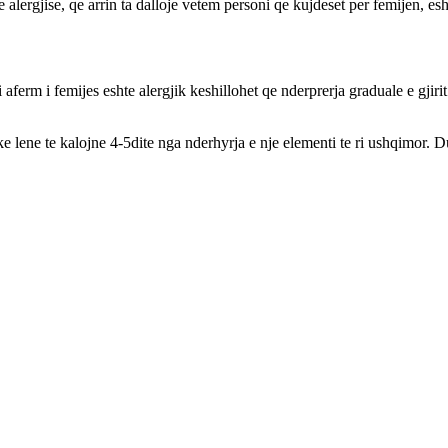
 alergjise, qe arrin ta dalloje vetem personi qe kujdeset per femijen, e
i aferm i femijes eshte alergjik keshillohet qe nderprerja graduale e gjir
ke lene te kalojne 4-5dite nga nderhyrja e nje elementi te ri ushqimor. 