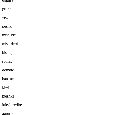
djathra
grure
veze
peshk
mish vici
mish derri
bishtaja
spinaq
domate
banane
kiwi
pjeshka
luleshtrydhe
agrume