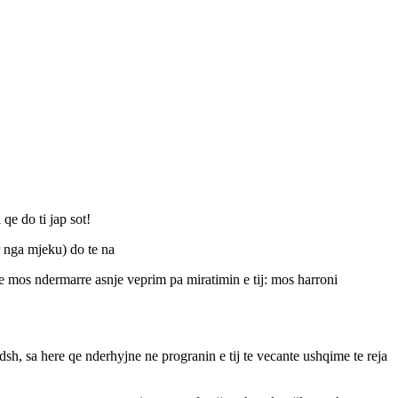
 qe do ti jap sot!
r nga mjeku) do te na
 te mos ndermarre asnje veprim pa miratimin e tij: mos harroni
endsh, sa here qe nderhyjne ne progranin e tij te vecante ushqime te reja