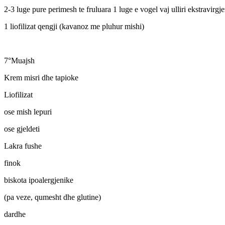
2-3 luge pure perimesh te fruluara 1 luge e vogel vaj ulliri ekstravirgj
1 liofilizat qengji (kavanoz me pluhur mishi)
7°Muajsh
Krem misri dhe tapioke
Liofilizat
ose mish lepuri
ose gjeldeti
Lakra fushe
finok
biskota ipoalergjenike
(pa veze, qumesht dhe glutine)
dardhe