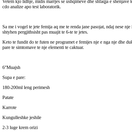
Vetem kjo lidhje, midis marrjes se ushqimeve dhe shfaqja e shenjave te
cdo analize apo test laboratorik.
Sa me i vogel te jete femija aq me te renda jane pasojat, ndaj nese nje 
shtyhen pergjithsisht pas muajit te 6-te te jetes.
Keto te fundit do te futen ne programet e femijes nje e nga nje dhe du
pare te simtomave te nje elementi te caktuar.
6°Muajsh
Supa e pare:
180-200ml leng perimesh
Patate
Karrote
Kungulleshke jeshile
2-3 luge krem orizi