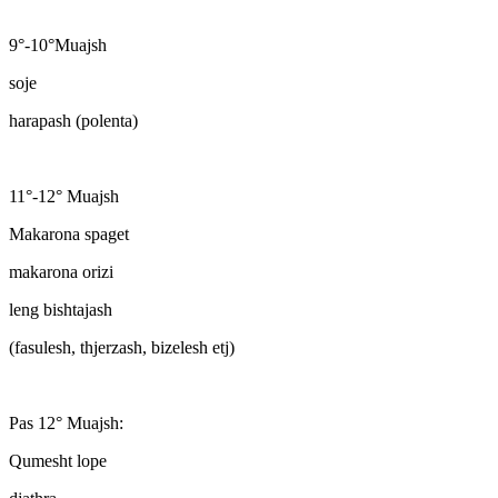
9°-10°Muajsh
soje
harapash (polenta)
11°-12° Muajsh
Makarona spaget
makarona orizi
leng bishtajash
(fasulesh, thjerzash, bizelesh etj)
Pas 12° Muajsh:
Qumesht lope