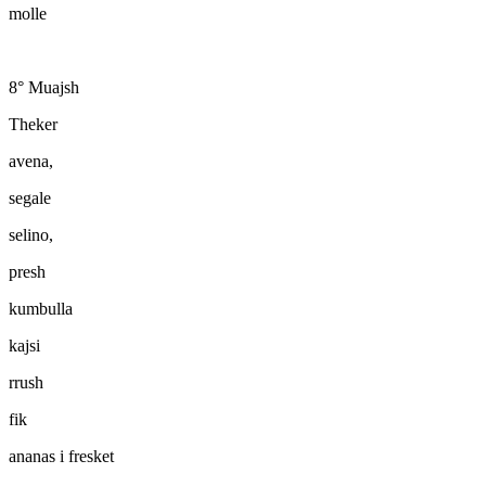
molle
8° Muajsh
Theker
avena,
segale
selino,
presh
kumbulla
kajsi
rrush
fik
ananas i fresket