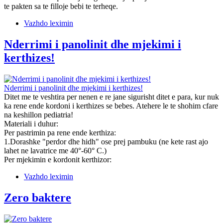
te pakten sa te filloje bebi te terheqe.
Vazhdo leximin
Nderrimi i panolinit dhe mjekimi i
kerthizes!
Nderrimi i panolinit dhe mjekimi i kerthizes!
Ditet me te veshtira per nenen e re jane sigurisht ditet e para, kur nuk
ka rene ende kordoni i kerthizes se bebes. Atehere le te shohim cfare
na keshillon pediatria!
Materiali i duhur:
Per pastrimin pa rene ende kerthiza:
1.Dorashke "perdor dhe hidh" ose prej pambuku (ne kete rast ajo
lahet ne lavatrice me 40°-60° C.)
Per mjekimin e kordonit kerthizor:
Vazhdo leximin
Zero baktere