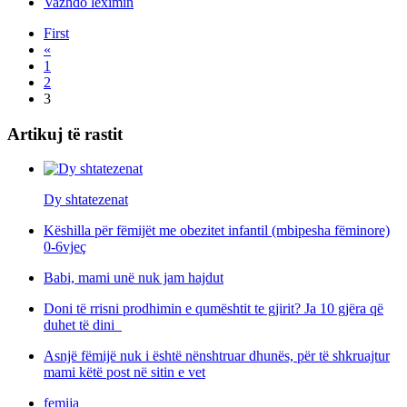
Vazhdo leximin
First
«
1
2
3
Artikuj të rastit
Dy shtatezenat
Këshilla për fëmijët me obezitet infantil (mbipesha fëminore)
0-6vjeç
Babi, mami unë nuk jam hajdut
Doni të rrisni prodhimin e qumështit te gjirit? Ja 10 gjëra që
duhet të dini
Asnjë fëmijë nuk i është nënshtruar dhunës, për të shkruajtur
mami këtë post në sitin e vet
femija