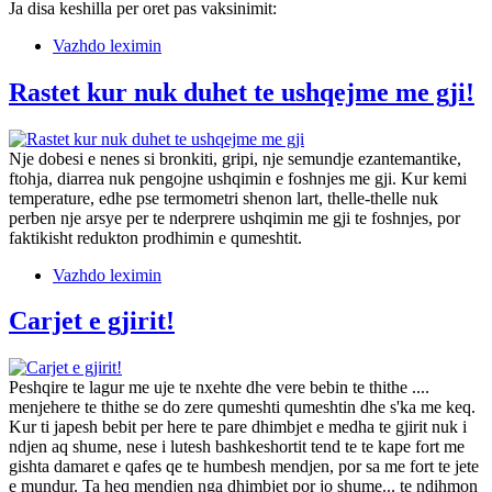
Ja disa keshilla per oret pas vaksinimit:
Vazhdo leximin
Rastet kur nuk duhet te ushqejme me gji!
Nje dobesi e nenes si bronkiti, gripi, nje semundje ezantemantike,
ftohja, diarrea nuk pengojne ushqimin e foshnjes me gji. Kur kemi
temperature, edhe pse termometri shenon lart, thelle-thelle nuk
perben nje arsye per te nderprere ushqimin me gji te foshnjes, por
faktikisht redukton prodhimin e qumeshtit.
Vazhdo leximin
Carjet e gjirit!
Peshqire te lagur me uje te nxehte dhe vere bebin te thithe ....
menjehere te thithe se do zere qumeshti qumeshtin dhe s'ka me keq.
Kur ti japesh bebit per here te pare dhimbjet e medha te gjirit nuk i
ndjen aq shume, nese i lutesh bashkeshortit tend te te kape fort me
gishta damaret e qafes qe te humbesh mendjen, por sa me fort te jete
e mundur. Ta heq mendjen nga dhimbjet por jo shume... te ndihmon