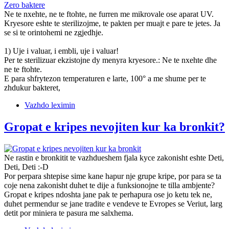
Zero baktere
Ne te nxehte, ne te ftohte, ne furren me mikrovale ose aparat UV.
Kryesore eshte te sterilizojme, te pakten per muajt e pare te jetes. Ja
se si te orintohemi ne zgjedhje.
1) Uje i valuar, i embli, uje i valuar!
Per te sterilizuar ekzistojne dy menyra kryesore.: Ne te nxehte dhe
ne te ftohte.
E para shfrytezon temperaturen e larte, 100° a me shume per te
zhdukur bakteret,
Vazhdo leximin
Gropat e kripes nevojiten kur ka bronkit?
Ne rastin e bronkitit te vazhdueshem fjala kyce zakonisht eshte Deti,
Deti, Deti :-D
Por perpara shtepise sime kane hapur nje grupe kripe, por para se ta
coje nena zakonisht duhet te dije a funksionojne te tilla ambjente?
Gropat e kripes ndoshta jane pak te perhapura ose jo ketu tek ne,
duhet permendur se jane tradite e vendeve te Evropes se Veriut, larg
detit por miniera te pasura me salxhema.