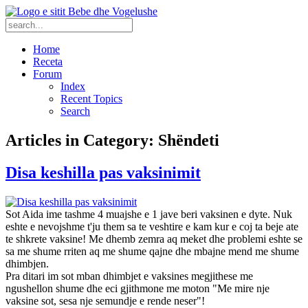
Home
Receta
Forum
Index
Recent Topics
Search
Articles in Category: Shëndeti
Disa keshilla pas vaksinimit
Sot Aida ime tashme 4 muajshe e 1 jave beri vaksinen e dyte. Nuk
eshte e nevojshme t'ju them sa te veshtire e kam kur e coj ta beje ate
te shkrete vaksine! Me dhemb zemra aq meket dhe problemi eshte se
sa me shume rriten aq me shume qajne dhe mbajne mend me shume
dhimbjen.
Pra ditari im sot mban dhimbjet e vaksines megjithese me
ngushellon shume dhe eci gjithmone me moton "Me mire nje
vaksine sot, sesa nje semundje e rende neser"!