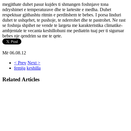
megjithate duhet pasur kujdes ti shmangen foshnjave tona
ndryshimet e temperaturave dhe te lartesite e medha. Duhet
respektuar gjithashtu ritmin e perditshem te bebes. I porsa linduri
duhet te ushqehet, te pushoje, te nderrohet dhe te pastrohet. Ne rast
se foshnja shpihet ne vende te largeta me karakteristika climatike-
ambjentale te vecanta keshillohuni me pediatrin tuaj per ti siguruar
bebes nje qendrim sa me te qete.
Më 06.08.12
< Prev
Next >
femija
keshilla
Related Articles