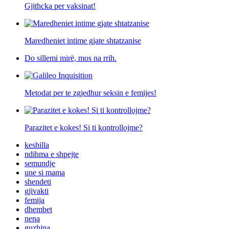
Gjithcka per vaksinat!
Maredheniet intime gjate shtatzanise
Do sillemi mirë, mos na rrih.
Metodat per te zgjedhur seksin e femijes!
Parazitet e kokes! Si ti kontrollojme?
keshilla
ndihma e shpejte
semundje
une si mama
shendeti
gjivakti
femija
dhembet
nena
guzhina