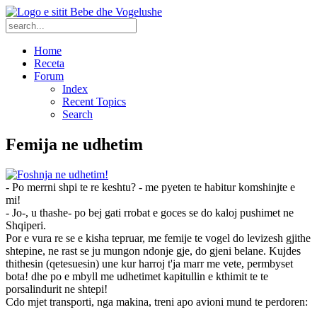
Home
Receta
Forum
Index
Recent Topics
Search
Femija ne udhetim
- Po merrni shpi te re keshtu? - me pyeten te habitur komshinjte e
mi!
- Jo-, u thashe- po bej gati rrobat e goces se do kaloj pushimet ne
Shqiperi.
Por e vura re se e kisha tepruar, me femije te vogel do levizesh gjithe
shtepine, ne rast se ju mungon ndonje gje, do gjeni belane. Kujdes
thithesin (qetesuesin) une kur harroj t'ja marr me vete, permbyset
bota! dhe po e mbyll me udhetimet kapitullin e kthimit te te
porsalindurit ne shtepi!
Cdo mjet transporti, nga makina, treni apo avioni mund te perdoren: