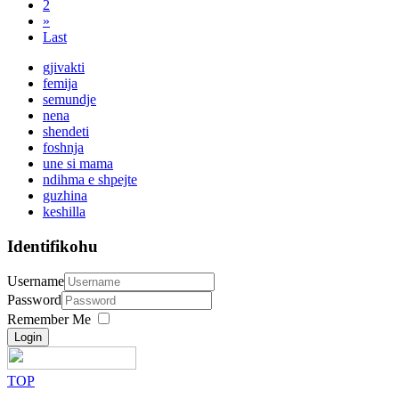
2
»
Last
gjivakti
femija
semundje
nena
shendeti
foshnja
une si mama
ndihma e shpejte
guzhina
keshilla
Identifikohu
Username
Password
Remember Me
Login
TOP