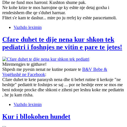
Dhe ne fund mos harroni: Kushton shume pak.
Ne kohe krize te mos harrojme qe ky eshte nje detaj goxha i
rendesishem dhe qe s'duhet harruar.
Flitet s'e kam te dashur... mire po ju rrefej ky eshte paracetamoli.
Vazhdo leximin
Cfare duhet te dije nena kur shkon tek
pediatri i foshnjes ne vitin e pare te jetes!
Miremengjes te gjithave!
Shpesh me pyesin nenat ne kutine postare te
B&V Bebe &
Vogëlushë ne Facebook
:
Cfare duhet te kete parasysh nena dhe ti behet rutine ti kerkoje "ne
heshtje" pediatrit te foshnjes se saj ... por ne heshtje eeee se mos me
beni ndonje procke dhe shkoni e ziheni per leshra koke me pediatrin
, he ju kam rixha.
Vazhdo leximin
Kur i bllokohen hundet