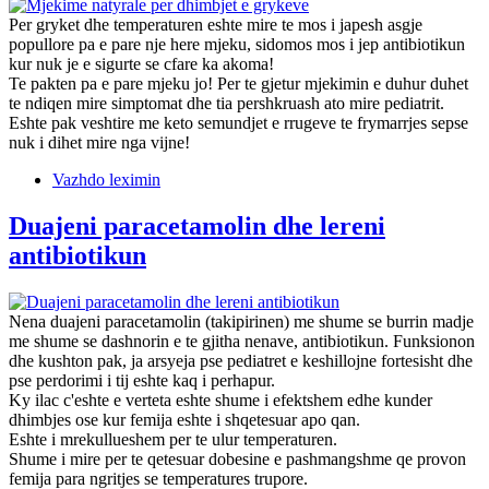
Per gryket dhe temperaturen eshte mire te mos i japesh asgje
popullore pa e pare nje here mjeku, sidomos mos i jep antibiotikun
kur nuk je e sigurte se cfare ka akoma!
Te pakten pa e pare mjeku jo! Per te gjetur mjekimin e duhur duhet
te ndiqen mire simptomat dhe tia pershkruash ato mire pediatrit.
Eshte pak veshtire me keto semundjet e rrugeve te frymarrjes sepse
nuk i dihet mire nga vijne!
Vazhdo leximin
Duajeni paracetamolin dhe lereni
antibiotikun
Nena duajeni paracetamolin (takipirinen) me shume se burrin madje
me shume se dashnorin e te gjitha nenave, antibiotikun. Funksionon
dhe kushton pak, ja arsyeja pse pediatret e keshillojne fortesisht dhe
pse perdorimi i tij eshte kaq i perhapur.
Ky ilac c'eshte e verteta eshte shume i efektshem edhe kunder
dhimbjes ose kur femija eshte i shqetesuar apo qan.
Eshte i mrekullueshem per te ulur temperaturen.
Shume i mire per te qetesuar dobesine e pashmangshme qe provon
femija para ngritjes se temperatures trupore.