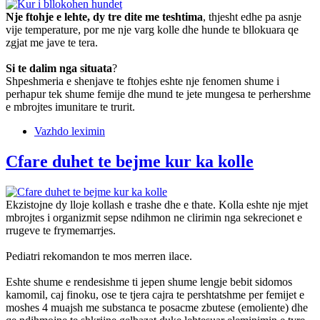
Nje ftohje e lehte, dy tre dite me teshtima
, thjesht edhe pa asnje
vije temperature, por me nje varg kolle dhe hunde te bllokuara qe
zgjat me jave te tera.
Si te dalim nga situata
?
Shpeshmeria e shenjave te ftohjes eshte nje fenomen shume i
perhapur tek shume femije dhe mund te jete mungesa te perhershme
e mbrojtes imunitare te trurit.
Vazhdo leximin
Cfare duhet te bejme kur ka kolle
Ekzistojne dy lloje kollash e trashe dhe e thate. Kolla eshte nje mjet
mbrojtes i organizmit sepse ndihmon ne clirimin nga sekrecionet e
rrugeve te frymemarrjes.
Pediatri rekomandon te mos merren ilace.
Eshte shume e rendesishme ti jepen shume lengje bebit sidomos
kamomil, caj finoku, ose te tjera cajra te pershtatshme per femijet e
moshes 4 muajsh me substanca te posacme zbutese (emoliente) dhe