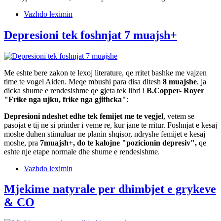
Vazhdo leximin
Depresioni tek foshnjat 7 muajsh+
Me eshte bere zakon te lexoj literature, qe rritet bashke me vajzen
time te vogel Aiden. Meqe mbushi para disa ditesh
8 muajshe
, ja
dicka shume e rendesishme qe gjeta tek libri i
B.Copper- Royer
"Frike nga ujku, frike nga gjithcka"
:
Depresioni ndeshet edhe tek femijet me te vegjel
, vetem se
pasojat e tij ne si prinder i veme re, kur jane te rritur. Foshnjat e kesaj
moshe duhen stimuluar ne planin shqisor, ndryshe femijet e kesaj
moshe, pra
7muajsh+, do te kalojne "pozicionin depresiv",
qe
eshte nje etape normale dhe shume e rendesishme.
Vazhdo leximin
Mjekime natyrale per dhimbjet e grykeve
& CO