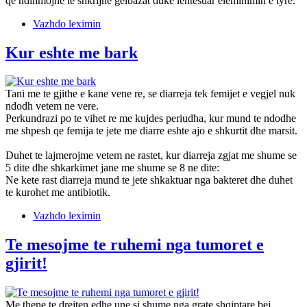
qe ndihmojne te shkrijne gelbazat duke lehtesuar eleminimin e tyre.
Vazhdo leximin
Kur eshte me bark
Tani me te gjithe e kane vene re, se diarreja tek femijet e vegjel nuk
ndodh vetem ne vere.
Perkundrazi po te vihet re me kujdes periudha, kur mund te ndodhe
me shpesh qe femija te jete me diarre eshte ajo e shkurtit dhe marsit.
Duhet te lajmerojme vetem ne rastet, kur diarreja zgjat me shume se
5 dite dhe shkarkimet jane me shume se 8 ne dite:
Ne kete rast diarreja mund te jete shkaktuar nga bakteret dhe duhet
te kurohet me antibiotik.
Vazhdo leximin
Te mesojme te ruhemi nga tumoret e
gjirit!
Me thene te drejten edhe une si shume nga grate shqiptare bej