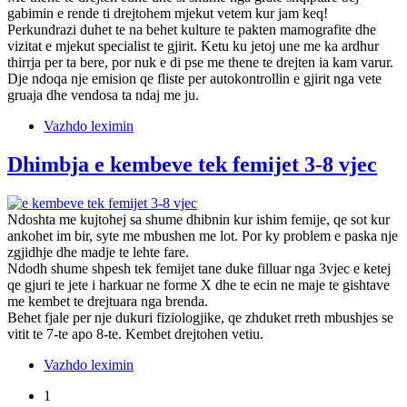
gabimin e rende ti drejtohem mjekut vetem kur jam keq!
Perkundrazi duhet te na behet kulture te pakten mamografite dhe
vizitat e mjekut specialist te gjirit. Ketu ku jetoj une me ka ardhur
thirrja per ta bere, por nuk e di pse me thene te drejten ia kam varur.
Dje ndoqa nje emision qe fliste per autokontrollin e gjirit nga vete
gruaja dhe vendosa ta ndaj me ju.
Vazhdo leximin
Dhimbja e kembeve tek femijet 3-8 vjec
Ndoshta me kujtohej sa shume dhibnin kur ishim femije, qe sot kur
ankohet im bir, syte me mbushen me lot. Por ky problem e paska nje
zgjidhje dhe madje te lehte fare.
Ndodh shume shpesh tek femijet tane duke filluar nga 3vjec e ketej
qe gjuri te jete i harkuar ne forme X dhe te ecin ne maje te gishtave
me kembet te drejtuara nga brenda.
Behet fjale per nje dukuri fiziologjike, qe zhduket rreth mbushjes se
vitit te 7-te apo 8-te. Kembet drejtohen vetiu.
Vazhdo leximin
1