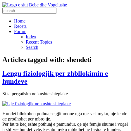
Home
Receta
Forum
Index
Recent Topics
Search
Articles tagged with: shendeti
Lengu fiziologjik per zhbllokimin e
hundeve
Sì ta pergatisim ne kushte shtepiake
Hundet bllokohen pothuajse gjithmone nga nje sasi myku, nje lende
qe prodhohet per mbrojtje.
Per fat te keq eshte pothuaj e pamundur, qe nje femije shume i vogel
ti shfryje hundet vete, keshtu myku mblidhet ne flegrat e hundes.