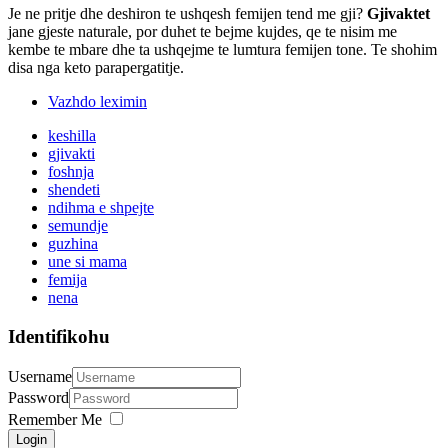
Je ne pritje dhe deshiron te ushqesh femijen tend me gji?
Gjivaktet
jane gjeste naturale, por duhet te bejme kujdes, qe te nisim me
kembe te mbare dhe ta ushqejme te lumtura femijen tone. Te shohim
disa nga keto parapergatitje.
Vazhdo leximin
keshilla
gjivakti
foshnja
shendeti
ndihma e shpejte
semundje
guzhina
une si mama
femija
nena
Identifikohu
Username
Password
Remember Me
Login