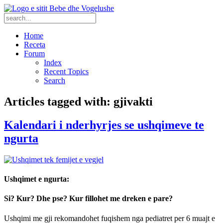
Home
Receta
Forum
Index
Recent Topics
Search
Articles tagged with: gjivakti
Kalendari i nderhyrjes se ushqimeve te
ngurta
Ushqimet e ngurta:
Si? Kur? Dhe pse? Kur fillohet me dreken e pare?
Ushqimi me gji rekomandohet fuqishem nga pediatret per 6 muajt e