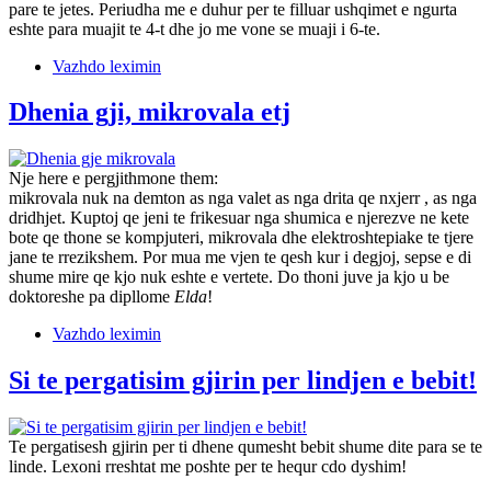
pare te jetes. Periudha me e duhur per te filluar ushqimet e ngurta
eshte para muajit te 4-t dhe jo me vone se muaji i 6-te.
Vazhdo leximin
Dhenia gji, mikrovala etj
Nje here e pergjithmone them:
mikrovala nuk na demton as nga valet as nga drita qe nxjerr , as nga
dridhjet. Kuptoj qe jeni te frikesuar nga shumica e njerezve ne kete
bote qe thone se kompjuteri, mikrovala dhe elektroshtepiake te tjere
jane te rrezikshem. Por mua me vjen te qesh kur i degjoj, sepse e di
shume mire qe kjo nuk eshte e vertete. Do thoni juve ja kjo u be
doktoreshe pa dipllome
Elda
!
Vazhdo leximin
Si te pergatisim gjirin per lindjen e bebit!
Te pergatisesh gjirin per ti dhene qumesht bebit shume dite para se te
linde. Lexoni rreshtat me poshte per te hequr cdo dyshim!